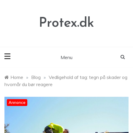
Skip
to
content
Protex.dk
Menu
Home
»
Blog
»
Vedligehold af tag: tegn på skader og
hvornår du bør reagere
Annonce