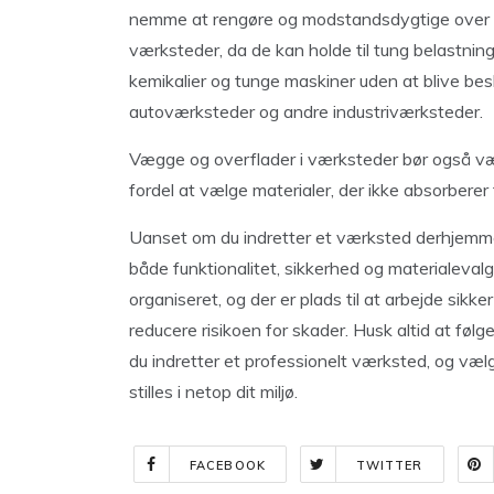
nemme at rengøre og modstandsdygtige over for
værksteder, da de kan holde til tung belastning
kemikalier og tunge maskiner uden at blive beska
autoværksteder og andre industriværksteder.
Vægge og overflader i værksteder bør også væ
fordel at vælge materialer, der ikke absorberer 
Uanset om du indretter et værksted derhjemme 
både funktionalitet, sikkerhed og materialevalg
organiseret, og der er plads til at arbejde sikk
reducere risikoen for skader. Husk altid at føl
du indretter et professionelt værksted, og vælg
stilles i netop dit miljø.
FACEBOOK
TWITTER