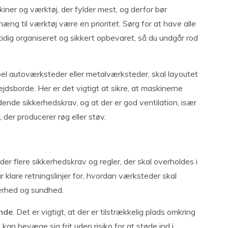
ner og værktøj, der fylder mest, og derfor bør
ng til værktøj være en prioritet. Sørg for at have alle
idig organiseret og sikkert opbevaret, så du undgår rod
el autoværksteder eller metalværksteder, skal layoutet
dsborde. Her er det vigtigt at sikre, at maskinerne
nde sikkerhedskrav, og at der er god ventilation, især
 der producerer røg eller støv.
der flere sikkerhedskrav og regler, der skal overholdes i
r klare retningslinjer for, hvordan værksteder skal
erhed og sundhed.
ande
. Det er vigtigt, at der er tilstrækkelig plads omkring
an bevæge sig frit uden risiko for at støde ind i