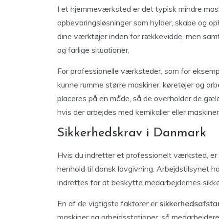
I et hjemmeværksted er det typisk mindre maski
opbevaringsløsninger som hylder, skabe og ophæ
dine værktøjer inden for rækkevidde, men samt
og farlige situationer.
For professionelle værksteder, som for eksemp
kunne rumme større maskiner, køretøjer og arbej
placeres på en måde, så de overholder de gælde
hvis der arbejdes med kemikalier eller maskiner,
Sikkerhedskrav i Danmark
Hvis du indretter et professionelt værksted, er 
henhold til dansk lovgivning. Arbejdstilsynet ha
indrettes for at beskytte medarbejdernes sikk
En af de vigtigste faktorer er
sikkerhedsafst
maskiner og arbejdsstationer, så medarbejdere k