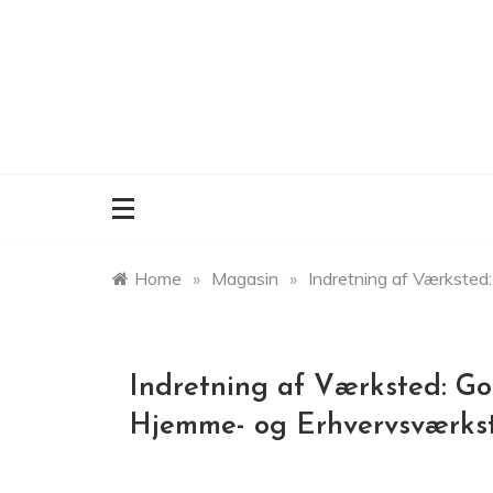
Skip
to
content
Home
»
Magasin
»
Indretning af Værksted
Indretning af Værksted: Go
Hjemme- og Erhvervsværks