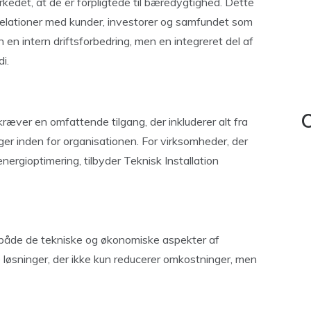
edet, at de er forpligtede til bæredygtighed. Dette
elationer med kunder, investorer og samfundet som
 en intern driftsforbedring, men en integreret del af
i.
C
kræver en omfattende tilgang, der inkluderer alt fra
nger inden for organisationen. For virksomheder, der
energioptimering, tilbyder Teknisk Installation
 både de tekniske og økonomiske aspekter af
e løsninger, der ikke kun reducerer omkostninger, men