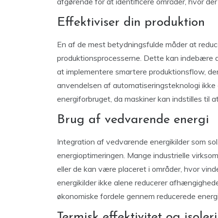
afgørende for at identificere områder, hvor der
Effektiviser din produktion
En af de mest betydningsfulde måder at reduce
produktionsprocesserne. Dette kan indebære alt
at implementere smartere produktionsflow, der 
anvendelsen af automatiseringsteknologi ikke
energiforbruget, da maskiner kan indstilles til 
Brug af vedvarende energi
Integration af vedvarende energikilder som sol, 
energioptimeringen. Mange industrielle virksomhe
eller de kan være placeret i områder, hvor vin
energikilder ikke alene reducerer afhængighed
økonomiske fordele gennem reducerede energi
Termisk effektivitet og isoler