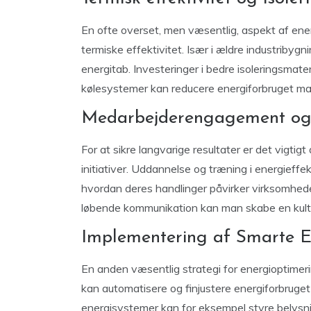
En ofte overset, men væsentlig, aspekt af ener
termiske effektivitet. Især i ældre industribygni
energitab. Investeringer i bedre isoleringsmat
kølesystemer kan reducere energiforbruget ma
Medarbejderengagement og
For at sikre langvarige resultater er det vigti
initiativer. Uddannelse og træning i energieffe
hvordan deres handlinger påvirker virksomhe
løbende kommunikation kan man skabe en kultur
Implementering af Smarte E
En anden væsentlig strategi for energioptimer
kan automatisere og finjustere energiforbruget
energisystemer kan for eksempel styre belysn