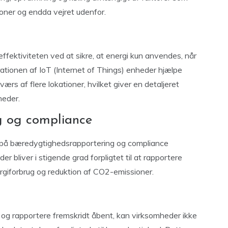
oner og endda vejret udenfor.
fektiviteten ved at sikre, at energi kun anvendes, når
ationen af IoT (Internet of Things) enheder hjælpe
rs af flere lokationer, hvilket giver en detaljeret
heder.
g og compliance
ere på bæredygtighedsrapportering og compliance
r bliver i stigende grad forpligtet til at rapportere
rgiforbrug og reduktion af CO2-emissioner.
 og rapportere fremskridt åbent, kan virksomheder ikke