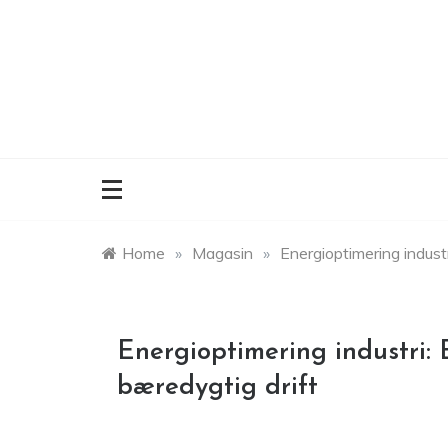
Skip
to
content
Home
»
Magasin
»
Energioptimering industr
Energioptimering industri: 
bæredygtig drift