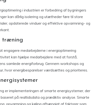
gioptimering i industrien er forbedring af bygningers
nger kan dårlig isolering og utætheder føre til store
erialer, opdaterede vinduer og effektive opvarmning- og
rkant.
 træning
gt at engagere medarbejderne i energioptimering
ktivitet kan hjælpe medarbejdere med at forstå,
dens samlede energiforbrug. Gennem workshops og
, hvor energibesparelser værdsættes og prioriteres.
nergisystemer
ing er implementeringen af smarte energisystemer, der
 baseret på realtidsdata og prædiktiv analyse. Smarte
ing, opvarmning og køling afhængigt af faktorer som