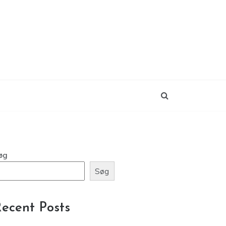
øg
Søg
ecent Posts