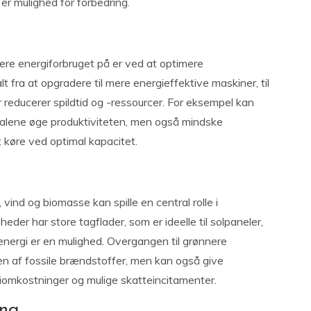
 er mulighed for forbedring.
re energiforbruget på er ved at optimere
 fra at opgradere til mere energieffektive maskiner, til
reducerer spildtid og -ressourcer. For eksempel kan
 alene øge produktiviteten, men også mindske
at køre ved optimal kapacitet.
vind og biomasse kan spille en central rolle i
der har store tagflader, som er ideelle til solpaneler,
denergi er en mulighed. Overgangen til grønnere
en af fossile brændstoffer, men kan også give
omkostninger og mulige skatteincitamenter.
ing