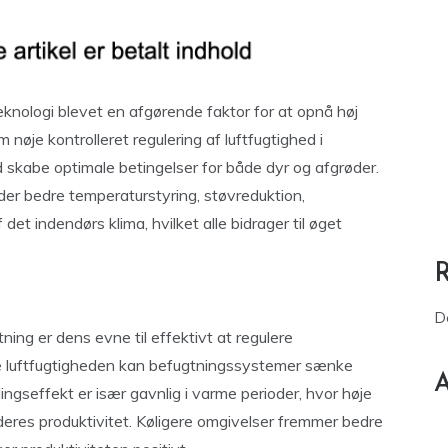
knologi blevet en afgørende faktor for at opnå høj
nøje kontrolleret regulering af luftfugtighed i
skabe optimale betingelser for både dyr og afgrøder.
der bedre temperaturstyring, støvreduktion,
t indendørs klima, hvilket alle bidrager til øget
D
ing er dens evne til effektivt at regulere
e luftfugtigheden kan befugtningssystemer sænke
A
seffekt er især gavnlig i varme perioder, hvor høje
eres produktivitet. Køligere omgivelser fremmer bedre