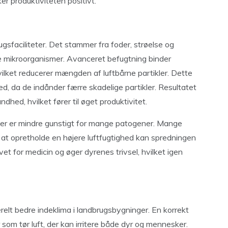
er produktiviteten positivt.
gsfaciliteter. Det stammer fra foder, strøelse og
ge mikroorganismer. Avanceret befugtning binder
 hvilket reducerer mængden af luftbårne partikler. Dette
d, da de indånder færre skadelige partikler. Resultatet
dhed, hvilket fører til øget produktivitet.
 der er mindre gunstigt for mange patogener. Mange
d at opretholde en højere luftfugtighed kan spredningen
 for medicin og øger dyrenes trivsel, hvilket igen
relt bedre indeklima i landbrugsbygninger. En korrekt
 som tør luft, der kan irritere både dyr og mennesker.