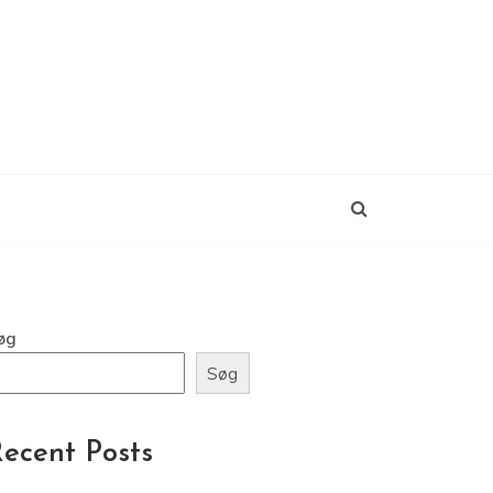
øg
Søg
ecent Posts