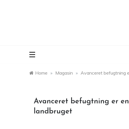
Skip
to
content
Home
»
Magasin
»
Avanceret befugtning er 
Avanceret befugtning er en n
landbruget