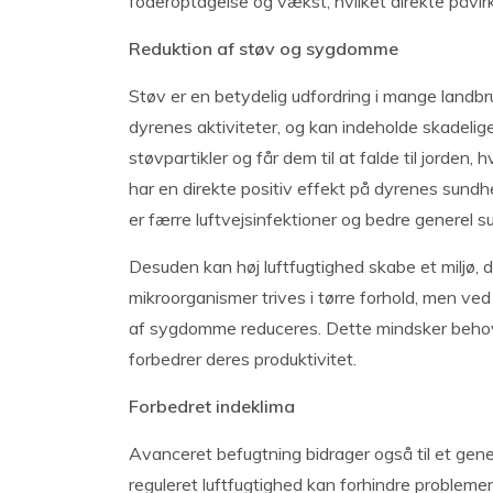
foderoptagelse og vækst, hvilket direkte påvirk
Reduktion af støv og sygdomme
Støv er en betydelig udfordring i mange landbru
dyrenes aktiviteter, og kan indeholde skadeli
støvpartikler og får dem til at falde til jorden,
har en direkte positiv effekt på dyrenes sundhe
er færre luftvejsinfektioner og bedre generel sun
Desuden kan høj luftfugtighed skabe et miljø,
mikroorganismer trives i tørre forhold, men ve
af sygdomme reduceres. Dette mindsker behovet
forbedrer deres produktivitet.
Forbedret indeklima
Avanceret befugtning bidrager også til et gene
reguleret luftfugtighed kan forhindre problemer